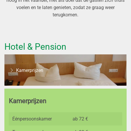
hoog in het vaandel, met als doel dat de gasten zich thuis
voelen en te laten genieten, zodat ze graag weer
terugkomen.
Hotel & Pension
Kamerprijzen
Kamerprijzen
Éénpersoonskamer
ab 72 €