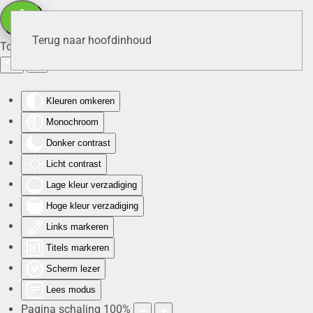
Terug naar hoofdinhoud
Toegankelijkheid
Kleuren omkeren
Monochroom
Donker contrast
Licht contrast
Lage kleur verzadiging
Hoge kleur verzadiging
Links markeren
Titels markeren
Scherm lezer
Lees modus
Pagina schaling
100
%