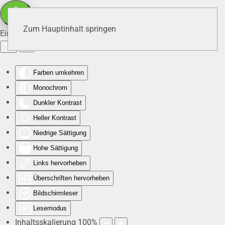
Zum Hauptinhalt springen
Eingabehilfen öffnen
Farben umkehren
Monochrom
Dunkler Kontrast
Heller Kontrast
Niedrige Sättigung
Hohe Sättigung
Links hervorheben
Überschriften hervorheben
Bildschirmleser
Lesemodus
Inhaltsskalierung
100
%