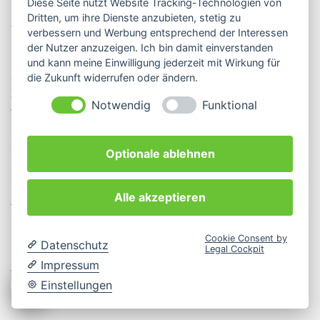
Diese Seite nutzt Website Tracking-Technologien von
Dritten, um ihre Dienste anzubieten, stetig zu
Auf welcher Rechtsgrundlage verarbeiten wir Ihre
verbessern und Werbung entsprechend der Interessen
Daten?
der Nutzer anzuzeigen. Ich bin damit einverstanden
und kann meine Einwilligung jederzeit mit Wirkung für
Sofern Ihre Anfrage mit unserer vertraglichen Beziehung in
die Zukunft widerrufen oder ändern.
Zusammenhang steht oder der Durchführung
Notwendig
Funktional
vorvertraglicher Maßnahmen dient, verarbeiten wir Ihre
Daten auf der Grundlage von Art. 6 Abs. 1 lit. b) DSGVO. In
allen anderen Fällen ist es unser berechtigtes Interesse, an
Optionale ablehnen
uns gerichtete Anfragen effektiv zu bearbeiten.
Rechtsgrundlage der Datenverarbeitung ist somit Art. 6
Alle akzeptieren
Abs. 1 lit. f) DSGVO. Haben Sie in die Speicherung Ihrer
Daten eingewilligt, ist Art. 6 Abs. 1 lit. a) DSGVO die
Rechtsgrundlage. In diesem Fall können Sie Ihre
Cookie Consent by
Datenschutz
Legal Cockpit
Einwilligung jederzeit mit Wirkung für die Zukunft
Impressum
widerrufen.
Einstellungen