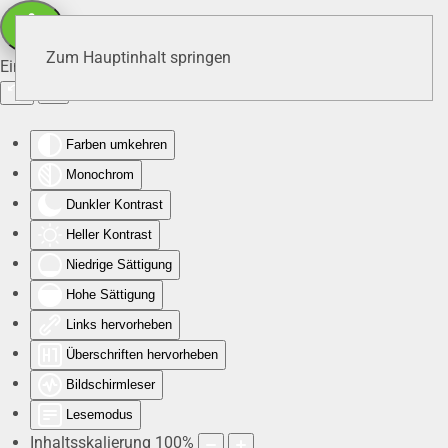
Zum Hauptinhalt springen
Eingabehilfen öffnen
Farben umkehren
Monochrom
Dunkler Kontrast
Heller Kontrast
Niedrige Sättigung
Hohe Sättigung
Links hervorheben
Überschriften hervorheben
Bildschirmleser
Lesemodus
Inhaltsskalierung
100
%