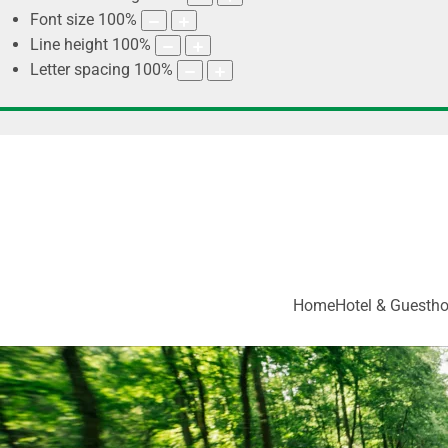
Font size
100
%
Line height
100
%
Letter spacing
100
%
Home
Hotel & Guesth