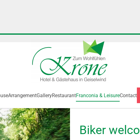
ouse
Arrangement
Gallery
Restaurant
Franconia & Leisure
Contact
Biker welc