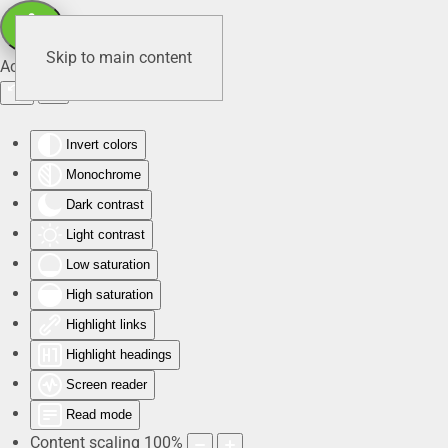
Skip to main content
Accessibility Tools
Invert colors
Monochrome
Dark contrast
Light contrast
Low saturation
High saturation
Highlight links
Highlight headings
Screen reader
Read mode
Content scaling
100
%