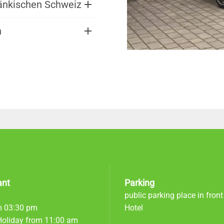
Fränkischen Schweiz
h
ant
Parking
public parking place in front
m 03:30 pm
Hotel
oliday from 11:00 am